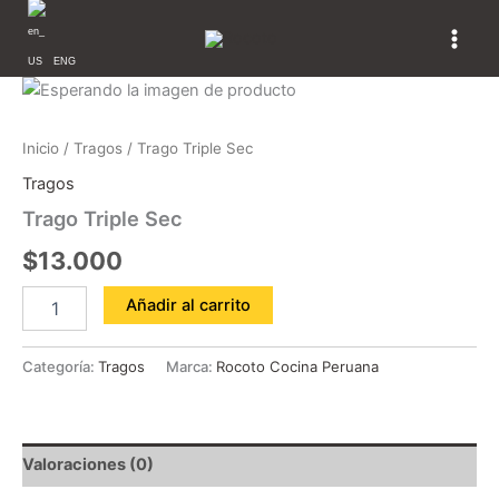
Ir
al
contenido
ENG
Trago
Triple
Sec
Inicio
/
Tragos
/ Trago Triple Sec
cantidad
Tragos
Trago Triple Sec
$
13.000
Añadir al carrito
Categoría:
Tragos
Marca:
Rocoto Cocina Peruana
Valoraciones (0)