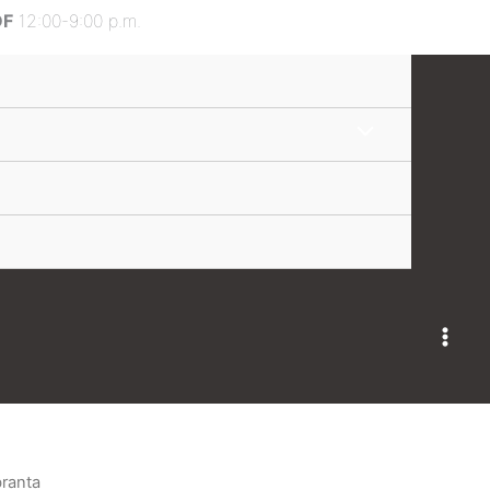
DF
12:00-9:00 p.m.
ranta