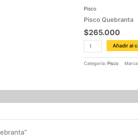
Quebranta
Pisco
cantidad
Pisco Quebranta
$
265.000
Añadir al c
Categoría:
Pisco
Marca
uebranta”