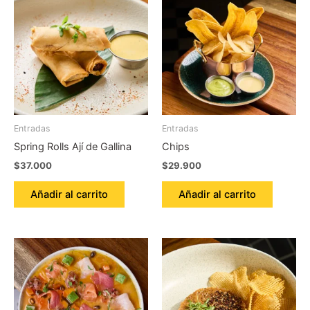
Entradas
Entradas
Spring Rolls Ají de Gallina
Chips
$
37.000
$
29.900
Añadir al carrito
Añadir al carrito