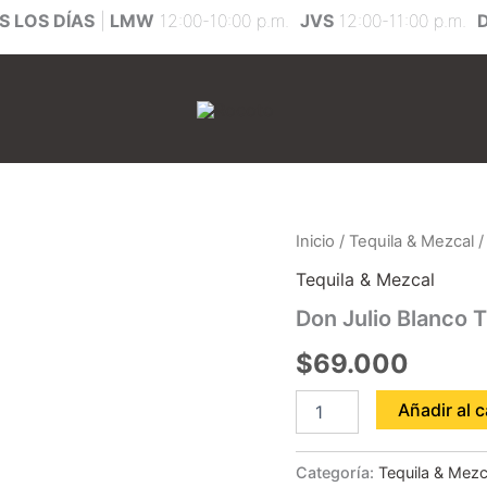
 LOS DÍAS
|
LMW
12:00-10:00 p.m.
JVS
12:00-11:00 p.m.
Don
Inicio
/
Tequila & Mezcal
/
Julio
Tequila & Mezcal
Blanco
Trago
Don Julio Blanco 
cantidad
$
69.000
Añadir al c
Categoría:
Tequila & Mezc