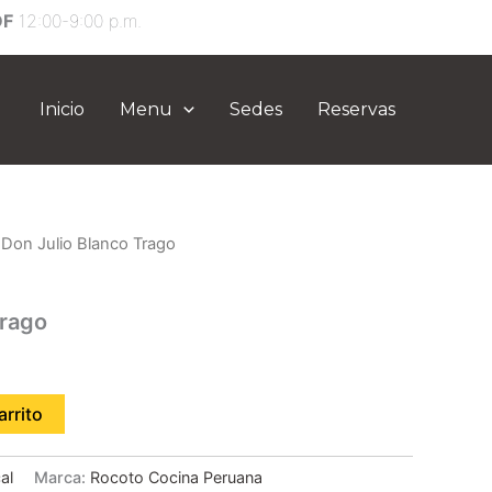
DF
12:00-9:00 p.m.
Inicio
Menu
Sedes
Reservas
 Don Julio Blanco Trago
Trago
arrito
al
Marca:
Rocoto Cocina Peruana