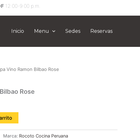
DF
12:00-9:00 p.m.
Inicio
Menu
Sedes
Reservas
pa Vino Ramon Bilbao Rose
Bilbao Rose
arrito
Marca:
Rocoto Cocina Peruana