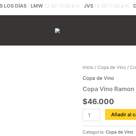
 LOS DÍAS
|
LMW
12:00-10:00 p.m.
JVS
12:00-11:00 p.m.
Copa
Inicio
/
Copa de Vino
/ Co
Vino
Copa de Vino
Ramon
Bilbao
Copa Vino Ramon 
Rose
cantidad
$
46.000
Añadir al c
Categoría:
Copa de Vino