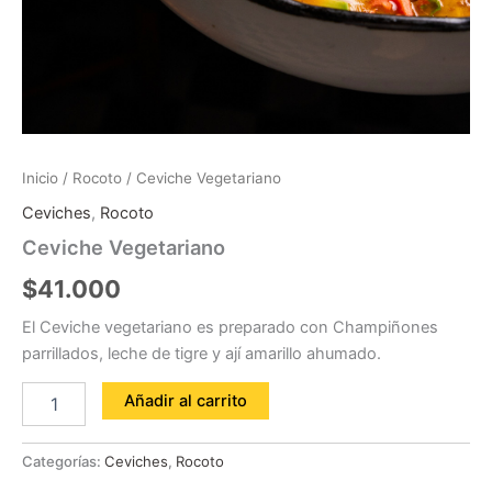
Inicio
/
Rocoto
/ Ceviche Vegetariano
Ceviches
,
Rocoto
Ceviche Vegetariano
$
41.000
El Ceviche vegetariano es preparado con Champiñones
parrillados, leche de tigre y ají amarillo ahumado.
Añadir al carrito
Categorías:
Ceviches
,
Rocoto