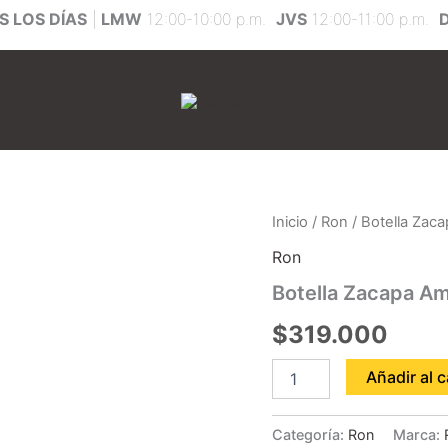
 LOS DÍAS
|
LMW
12:00-10:00 p.m.
JVS
12:00-11:00 p.m.
Botella
Inicio
/
Ron
/ Botella Zac
Zacapa
Ron
Ambar
12
Botella Zacapa A
Años
cantidad
$
319.000
Añadir al c
Categoría:
Ron
Marca: