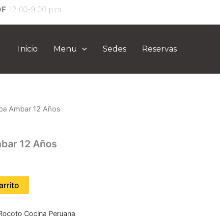
DF
12:00-9:00 p.m.
Inicio
Menu
Sedes
Reservas
apa Ambar 12 Años
mbar 12 Años
arrito
Rocoto Cocina Peruana