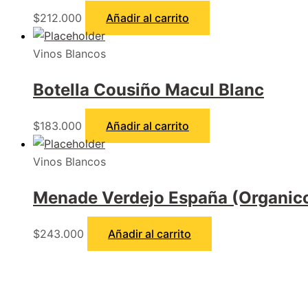
$
212.000
Añadir al carrito
Vinos Blancos
Botella Cousiño Macul Blanc
$
183.000
Añadir al carrito
Vinos Blancos
Menade Verdejo España (Organic
$
243.000
Añadir al carrito