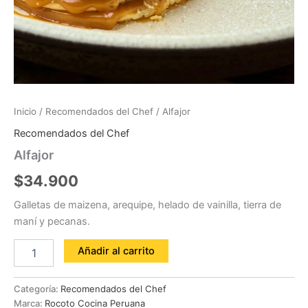
Inicio
/
Recomendados del Chef
/ Alfajor
Recomendados del Chef
Alfajor
$
34.900
Galletas de maizena, arequipe, helado de vainilla, tierra de
maní y pecanas.
Añadir al carrito
Categoría:
Recomendados del Chef
Marca:
Rocoto Cocina Peruana