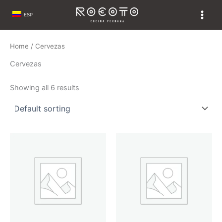
Skip
ESP
to
content
Home
/ Cervezas
Cervezas
Showing all 6 results