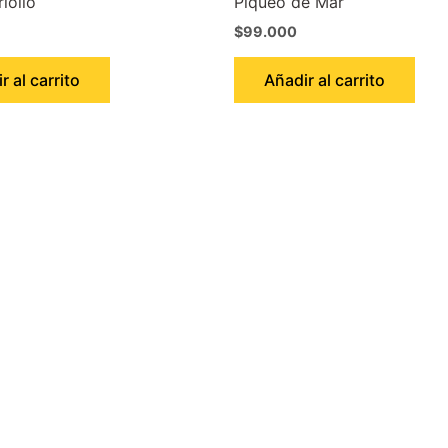
iollo
Piqueo de Mar
$
99.000
r al carrito
Añadir al carrito