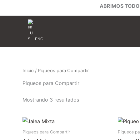
Ir
ABRIMOS TODOS
al
contenido
ENG
Inicio
/ Piqueos para Compartir
Piqueos para Compartir
Mostrando 3 resultados
Piqueos para Compartir
Piqueos pa