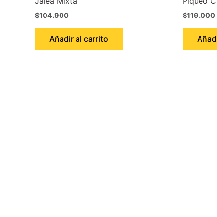
Jalea Mixta
Piqueo Cr
$
104.900
$
119.000
Añadir al carrito
Añadi