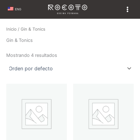
Ir
ENG
al
contenido
Inicio
/ Gin & Tonics
Gin & Tonics
Mostrando 4 resultados